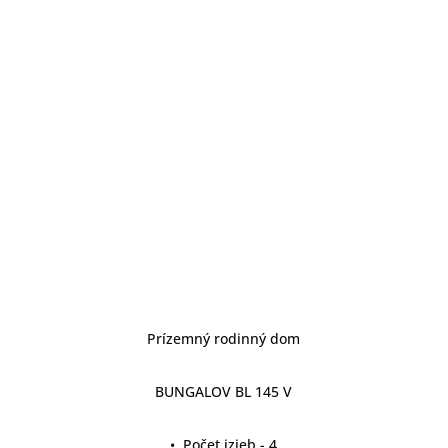
detail projektu
Prízemný rodinný dom
BUNGALOV BL 145 V
• Počet izieb - 4