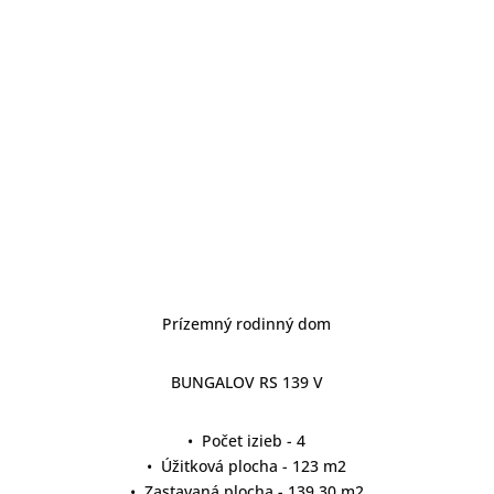
Prízemný rodinný dom
BUNGALOV RS 139 V
• Počet izieb - 4
• Úžitková plocha - 123 m2
• Zastavaná plocha - 139,30 m2