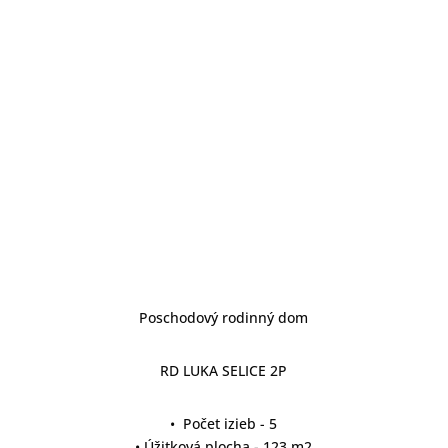
Poschodový rodinný dom
RD LUKA SELICE 2P
• Počet izieb - 5
• Úžitková plocha - 123 m2