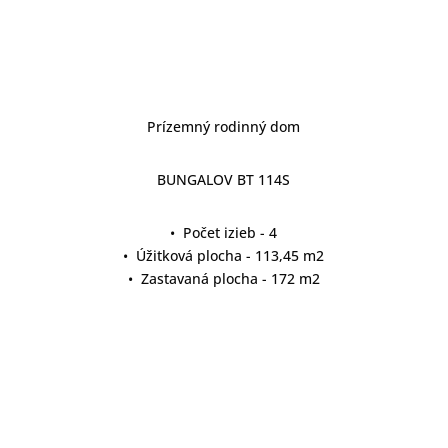
Prízemný rodinný dom
BUNGALOV BT 114S
• Počet izieb - 4
• Úžitková plocha - 113,45 m2
• Zastavaná plocha - 172 m2
detail projektu