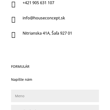
+421 905 631 107

info@houseconcept.sk

Nitrianska 41A, Šaľa 927 01

FORMULÁR
Napíšte nám