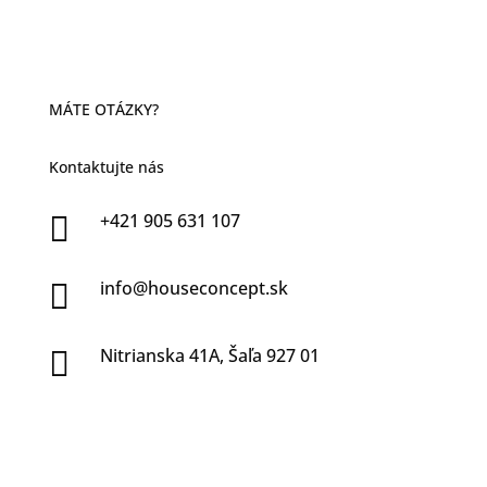
MÁTE OTÁZKY?
Kontaktujte nás
+421 905 631 107

info@houseconcept.sk

Nitrianska 41A, Šaľa 927 01
