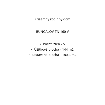
Prízemný rodinný dom
BUNGALOV TN 160 V
• Počet izieb - 5
• Úžitková plocha - 144 m2
• Zastavaná plocha - 180,5 m2
detail projektu