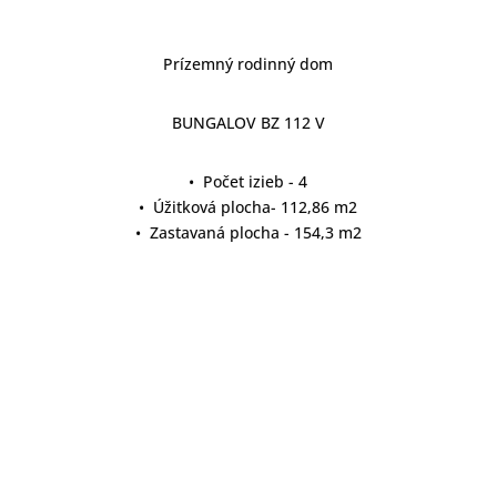
Prízemný rodinný dom
BUNGALOV BZ 112 V
• Počet izieb - 4
• Úžitková plocha- 112,86 m2
• Zastavaná plocha - 154,3 m2
detail projektu